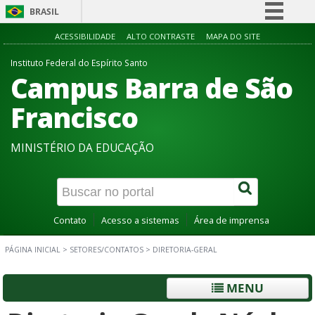
BRASIL
Simplifique!
ACESSIBILIDADE
ALTO CONTRASTE
MAPA DO SITE
Comunica BR
Instituto Federal do Espírito Santo
Campus Barra de São
Participe
Acesso à informação
Francisco
Legislação
MINISTÉRIO DA EDUCAÇÃO
Canais
Contato
Acesso a sistemas
Área de imprensa
PÁGINA INICIAL
>
SETORES/CONTATOS
>
DIRETORIA-GERAL
MENU