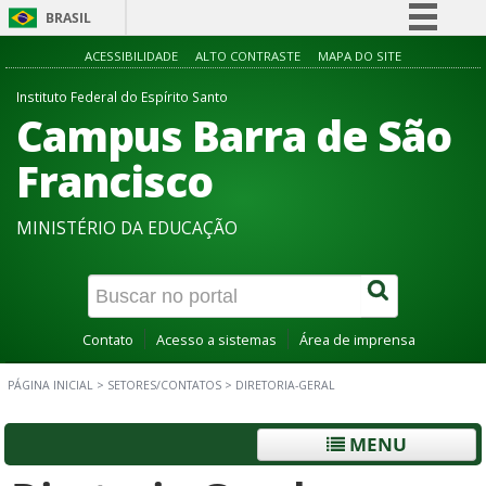
BRASIL
Simplifique!
ACESSIBILIDADE
ALTO CONTRASTE
MAPA DO SITE
Comunica BR
Instituto Federal do Espírito Santo
Campus Barra de São
Participe
Acesso à informação
Francisco
Legislação
MINISTÉRIO DA EDUCAÇÃO
Canais
Contato
Acesso a sistemas
Área de imprensa
PÁGINA INICIAL
>
SETORES/CONTATOS
>
DIRETORIA-GERAL
MENU