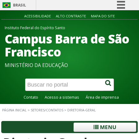
BRASIL
Simplifique!
ACESSIBILIDADE
ALTO CONTRASTE
MAPA DO SITE
Comunica BR
Instituto Federal do Espírito Santo
Campus Barra de São
Participe
Acesso à informação
Francisco
Legislação
MINISTÉRIO DA EDUCAÇÃO
Canais
Contato
Acesso a sistemas
Área de imprensa
PÁGINA INICIAL
>
SETORES/CONTATOS
>
DIRETORIA-GERAL
MENU