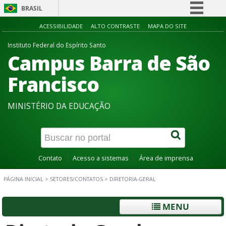
BRASIL
Simplifique!
ACESSIBILIDADE
ALTO CONTRASTE
MAPA DO SITE
Comunica BR
Instituto Federal do Espírito Santo
Campus Barra de São
Participe
Acesso à informação
Francisco
Legislação
MINISTÉRIO DA EDUCAÇÃO
Canais
Contato
Acesso a sistemas
Área de imprensa
PÁGINA INICIAL
>
SETORES/CONTATOS
>
DIRETORIA-GERAL
MENU