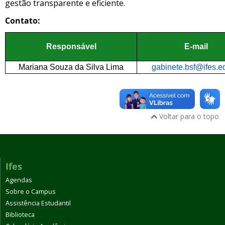
gestão transparente e eficiente.
Contato:
Responsável
E-mail
Mariana Souza da Silva Lima
gabinete.bsf@ifes.e
Voltar para o topo
Ifes
Agendas
Sobre o Campus
Assistência Estudantil
Biblioteca