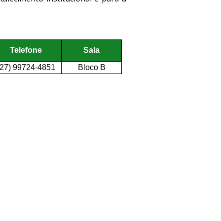
Telefone
Sala
(27) 99724-4851
Bloco B