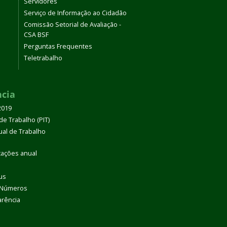
Servidores
Serviço de Informação ao Cidadão
Comissão Setorial de Avaliação -
CSA BSF
Perguntas Frequentes
Teletrabalho
ncia
2019
de Trabalho (PIT)
dual de Trabalho
tações anual
us
 Números
arência