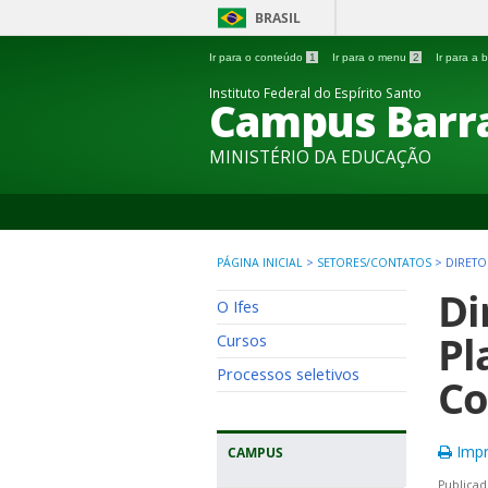
BRASIL
Ir para o conteúdo
1
Ir para o menu
2
Ir para a
Instituto Federal do Espírito Santo
Campus Barra
MINISTÉRIO DA EDUCAÇÃO
PÁGINA INICIAL
>
SETORES/CONTATOS
>
DIRETO
Di
O Ifes
Pl
Cursos
Processos seletivos
Co
Impr
CAMPUS
Publicad