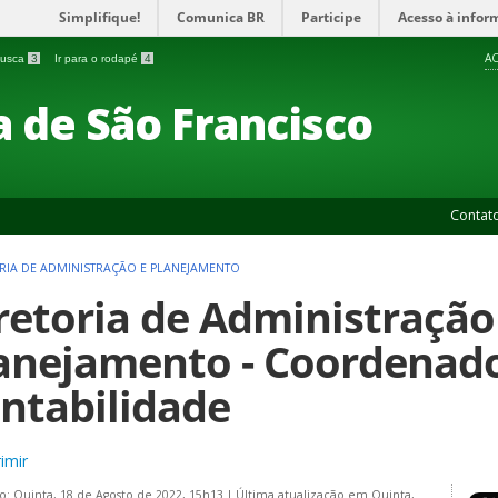
Simplifique!
Comunica BR
Participe
Acesso à infor
AC
 busca
3
Ir para o rodapé
4
 de São Francisco
Contat
RIA DE ADMINISTRAÇÃO E PLANEJAMENTO
retoria de Administração
anejamento - Coordenado
ntabilidade
imir
o: Quinta, 18 de Agosto de 2022, 15h13
|
Última atualização em Quinta,