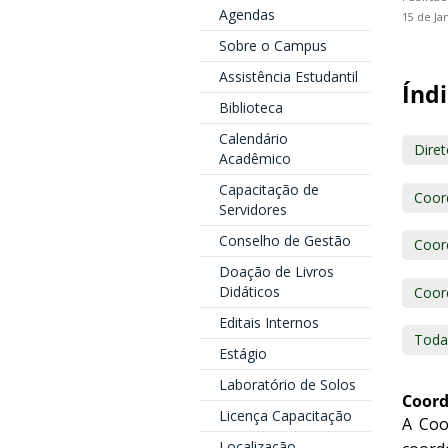
Agendas
15 de Ja
Sobre o Campus
Assistência Estudantil
Índi
Biblioteca
Calendário
Dire
Acadêmico
Capacitação de
Coor
Servidores
Conselho de Gestão
Coord
Doação de Livros
Didáticos
Coor
Editais Internos
Toda
Estágio
Laboratório de Solos
Coord
Licença Capacitação
A Coo
Localização