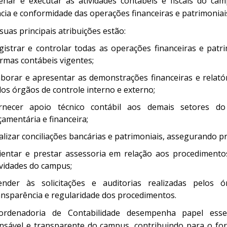
enar e executar as atividades contábeis e fiscais do cam
ncia e conformidade das operações financeiras e patrimoniai
suas principais atribuições estão:
gistrar e controlar todas as operações financeiras e pat
rmas contábeis vigentes;
aborar e apresentar as demonstrações financeiras e relatór
los órgãos de controle interno e externo;
rnecer apoio técnico contábil aos demais setores do
çamentária e financeira;
alizar conciliações bancárias e patrimoniais, assegurando pr
ientar e prestar assessoria em relação aos procedimentos 
ividades do campus;
ender às solicitações e auditorias realizadas pelos ór
ansparência e regularidade dos procedimentos.
rdenadoria de Contabilidade desempenha papel essen
nsável e transparente do campus, contribuindo para o fort