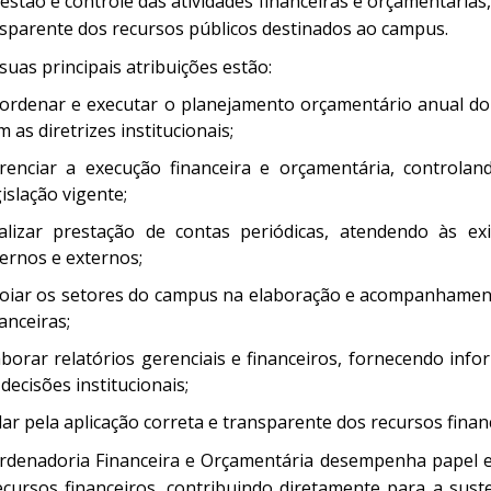
estão e controle das atividades financeiras e orçamentárias
nsparente dos recursos públicos destinados ao campus.
suas principais atribuições estão:
ordenar e executar o planejamento orçamentário anual d
m as diretrizes institucionais;
renciar a execução financeira e orçamentária, controla
gislação vigente;
alizar prestação de contas periódicas, atendendo às ex
ternos e externos;
oiar os setores do campus na elaboração e acompanhamen
nanceiras;
aborar relatórios gerenciais e financeiros, fornecendo inf
 decisões institucionais;
lar pela aplicação correta e transparente dos recursos financ
rdenadoria Financeira e Orçamentária desempenha papel e
ecursos financeiros, contribuindo diretamente para a suste