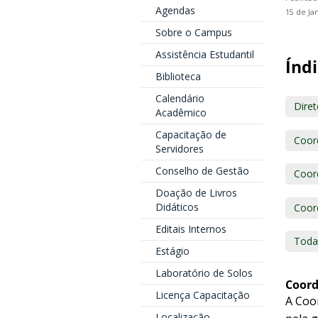
Agendas
15 de Ja
Sobre o Campus
Assistência Estudantil
Índi
Biblioteca
Calendário
Dire
Acadêmico
Capacitação de
Coor
Servidores
Conselho de Gestão
Coord
Doação de Livros
Didáticos
Coor
Editais Internos
Toda
Estágio
Laboratório de Solos
Coord
Licença Capacitação
A Coo
Localização