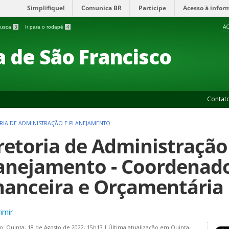
Simplifique!
Comunica BR
Participe
Acesso à infor
AC
 busca
3
Ir para o rodapé
4
 de São Francisco
Contat
RIA DE ADMINISTRAÇÃO E PLANEJAMENTO
retoria de Administração
anejamento - Coordenado
nanceira e Orçamentária
imir
o: Quinta, 18 de Agosto de 2022, 15h13
|
Última atualização em Quinta,