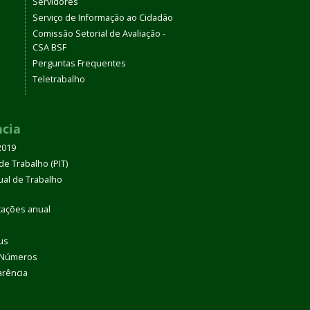
Servidores
Serviço de Informação ao Cidadão
Comissão Setorial de Avaliação -
CSA BSF
Perguntas Frequentes
Teletrabalho
ncia
2019
de Trabalho (PIT)
dual de Trabalho
tações anual
us
 Números
arência