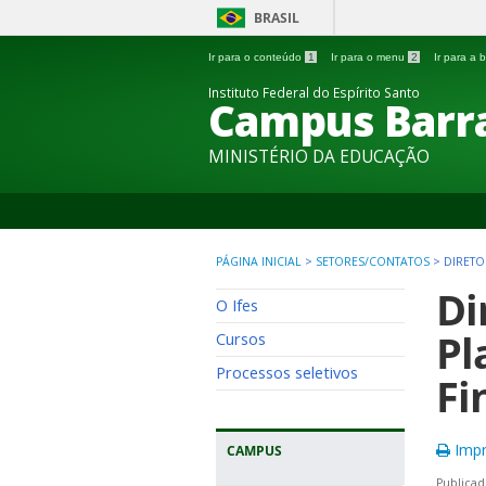
BRASIL
Ir para o conteúdo
1
Ir para o menu
2
Ir para a
Instituto Federal do Espírito Santo
Campus Barra
MINISTÉRIO DA EDUCAÇÃO
PÁGINA INICIAL
>
SETORES/CONTATOS
>
DIRETO
Di
O Ifes
Pl
Cursos
Processos seletivos
Fi
Impr
CAMPUS
Publicad