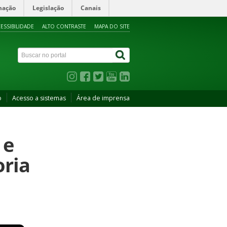
mação
Legislação
Canais
ESSIBILIDADE
ALTO CONTRASTE
MAPA DO SITE
o
Acesso a sistemas
Área de imprensa
 e
ria