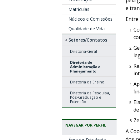
pela g
e tra
Matrículas
Entre 
Núcleos e Comissões
Qualidade de Vida
Co
co
Setores/Contatos
Ge
Diretoria-Geral
le
Diretoria de
Re
Administração e
Planejamento
in
Diretoria de Ensino
Ap
fi
Diretoria de Pesquisa,
Pós-Graduação e
El
Extensão
de
Ze
NAVEGAR POR PERFIL
A Coo
dos r
Área do Estudante