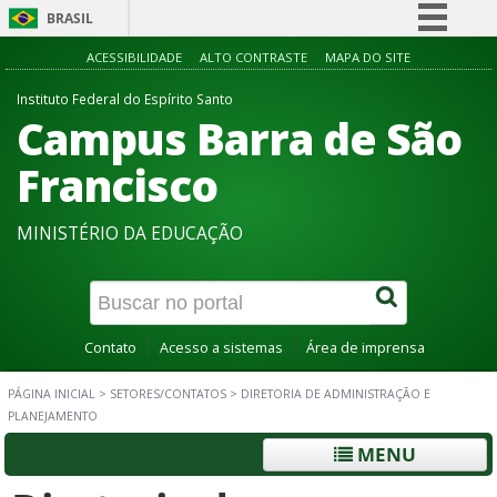
BRASIL
Simplifique!
ACESSIBILIDADE
ALTO CONTRASTE
MAPA DO SITE
Comunica BR
Instituto Federal do Espírito Santo
Campus Barra de São
Participe
Acesso à informação
Francisco
Legislação
MINISTÉRIO DA EDUCAÇÃO
Canais
Contato
Acesso a sistemas
Área de imprensa
PÁGINA INICIAL
>
SETORES/CONTATOS
>
DIRETORIA DE ADMINISTRAÇÃO E
PLANEJAMENTO
MENU