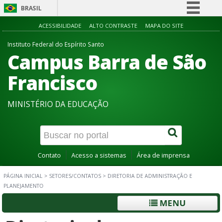
BRASIL
Simplifique!
ACESSIBILIDADE
ALTO CONTRASTE
MAPA DO SITE
Comunica BR
Instituto Federal do Espírito Santo
Campus Barra de São
Participe
Acesso à informação
Francisco
Legislação
MINISTÉRIO DA EDUCAÇÃO
Canais
Contato
Acesso a sistemas
Área de imprensa
PÁGINA INICIAL
>
SETORES/CONTATOS
>
DIRETORIA DE ADMINISTRAÇÃO E
PLANEJAMENTO
MENU