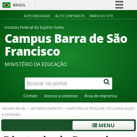
BRASIL
Simplifique!
ACESSIBILIDADE
ALTO CONTRASTE
MAPA DO SITE
Comunica BR
Instituto Federal do Espírito Santo
Campus Barra de São
Participe
Acesso à informação
Francisco
Legislação
MINISTÉRIO DA EDUCAÇÃO
Canais
Contato
Acesso a sistemas
Área de imprensa
PÁGINA INICIAL
>
SETORES/CONTATOS
>
DIRETORIA DE PESQUISA, PÓS-GRADUAÇÃO
E EXTENSÃO
MENU