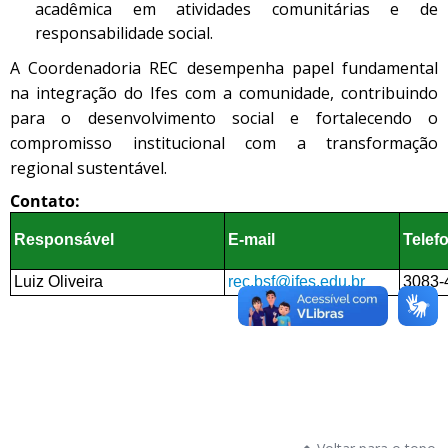
acadêmica em atividades comunitárias e de
responsabilidade social.
A Coordenadoria REC desempenha papel fundamental
na integração do Ifes com a comunidade, contribuindo
para o desenvolvimento social e fortalecendo o
compromisso institucional com a transformação
regional sustentável.
Contato:
Responsável
E-mail
Telef
Luiz Oliveira
rec.bsf@ifes.edu.br
3083-