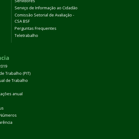
Servidores
Serviço de Informação ao Cidadão
Comissão Setorial de Avaliação -
CSA BSF
Perguntas Frequentes
Teletrabalho
ncia
2019
de Trabalho (PIT)
dual de Trabalho
tações anual
us
 Números
arência