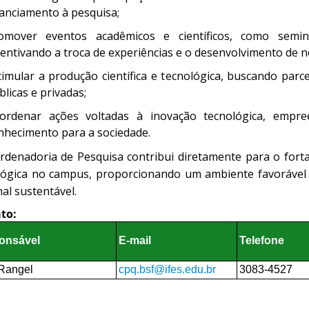
nanciamento à pesquisa;
omover eventos acadêmicos e científicos, como semin
centivando a troca de experiências e o desenvolvimento de n
timular a produção científica e tecnológica, buscando parce
blicas e privadas;
ordenar ações voltadas à inovação tecnológica, empre
nhecimento para a sociedade.
rdenadoria de Pesquisa contribui diretamente para o fortal
lógica no campus, proporcionando um ambiente favorável
al sustentável.
ato:
onsável
E-mail
Telefone
 Rangel
cpq.bsf@ifes.edu.br
3083-4527