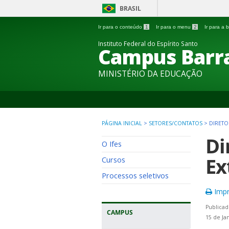
BRASIL
Ir para o conteúdo
1
Ir para o menu
2
Ir para a
Instituto Federal do Espírito Santo
Campus Barra
MINISTÉRIO DA EDUCAÇÃO
PÁGINA INICIAL
>
SETORES/CONTATOS
>
DIRETO
Di
O Ifes
Ex
Cursos
Processos seletivos
Impr
Publicad
CAMPUS
15 de Ja