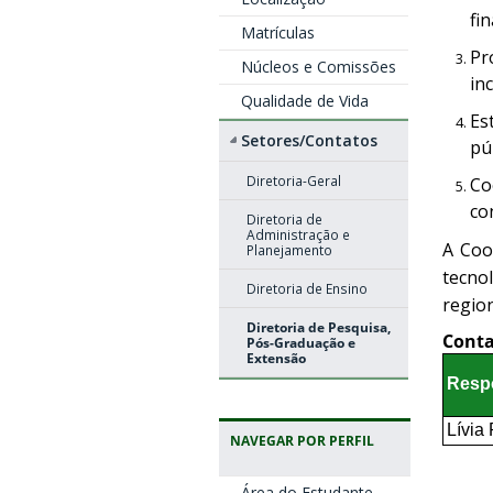
fi
Matrículas
Pr
Núcleos e Comissões
in
Qualidade de Vida
Es
Setores/Contatos
pú
Diretoria-Geral
Co
co
Diretoria de
Administração e
A Coo
Planejamento
tecno
Diretoria de Ensino
region
Diretoria de Pesquisa,
Cont
Pós-Graduação e
Extensão
Resp
Lívia
NAVEGAR POR PERFIL
Área do Estudante