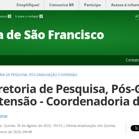
Simplifique!
Comunica BR
Participe
Acesso à infor
AC
 busca
3
Ir para o rodapé
4
 de São Francisco
Contat
RIA DE PESQUISA, PÓS-GRADUAÇÃO E EXTENSÃO
retoria de Pesquisa, Pós
tensão - Coordenadoria 
imir
o: Quinta, 18 de Agosto de 2022, 15h15
|
Última atualização em Quinta,
neiro de 2026, 09h49