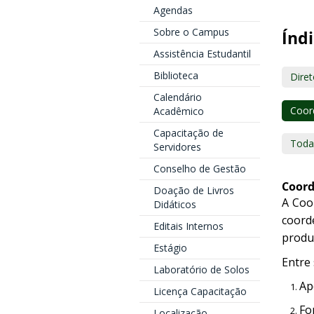
Agendas
Sobre o Campus
Índi
Assistência Estudantil
Biblioteca
Dire
Calendário
Coor
Acadêmico
Capacitação de
Toda
Servidores
Conselho de Gestão
Coord
Doação de Livros
A Coo
Didáticos
coorde
Editais Internos
produ
Estágio
Entre 
Laboratório de Solos
Ap
Licença Capacitação
Fo
Localização