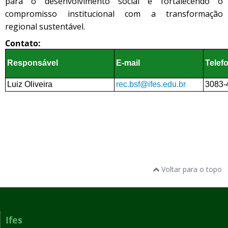
para o desenvolvimento social e fortalecendo o
compromisso institucional com a transformação
regional sustentável.
Contato:
Responsável
E-mail
Telef
Luiz Oliveira
rec.bsf@ifes.edu.br
3083-
Voltar para o topo
Ifes