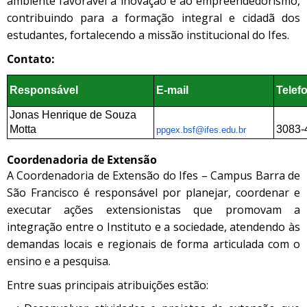
ambiente favorável à inovação e ao empreendedorismo,
contribuindo para a formação integral e cidadã dos
estudantes, fortalecendo a missão institucional do Ifes.
Contato:
Responsável
E-mail
Telef
Jonas Henrique de Souza
Motta
3083-
ppgex.bsf@ifes.edu.br
Coordenadoria de Extensão
A Coordenadoria de Extensão do Ifes – Campus Barra de
São Francisco é responsável por planejar, coordenar e
executar ações extensionistas que promovam a
integração entre o Instituto e a sociedade, atendendo às
demandas locais e regionais de forma articulada com o
ensino e a pesquisa.
Entre suas principais atribuições estão: