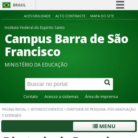
BRASIL
Simplifique!
ACESSIBILIDADE
ALTO CONTRASTE
MAPA DO SITE
Comunica BR
Instituto Federal do Espírito Santo
Campus Barra de São
Participe
Acesso à informação
Francisco
Legislação
MINISTÉRIO DA EDUCAÇÃO
Canais
Contato
Acesso a sistemas
Área de imprensa
PÁGINA INICIAL
>
SETORES/CONTATOS
>
DIRETORIA DE PESQUISA, PÓS-GRADUAÇÃO
E EXTENSÃO
MENU