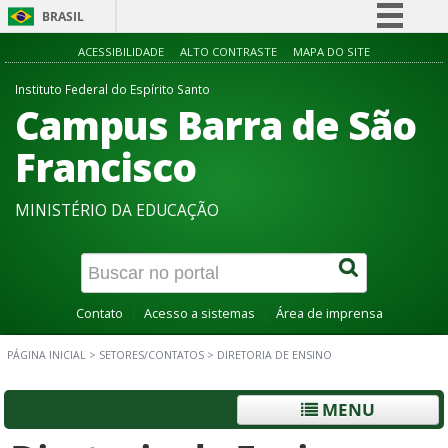
BRASIL
Simplifique!
ACESSIBILIDADE
ALTO CONTRASTE
MAPA DO SITE
Comunica BR
Instituto Federal do Espírito Santo
Campus Barra de São
Participe
Acesso à informação
Francisco
Legislação
MINISTÉRIO DA EDUCAÇÃO
Canais
Contato
Acesso a sistemas
Área de imprensa
PÁGINA INICIAL
>
SETORES/CONTATOS
>
DIRETORIA DE ENSINO
MENU