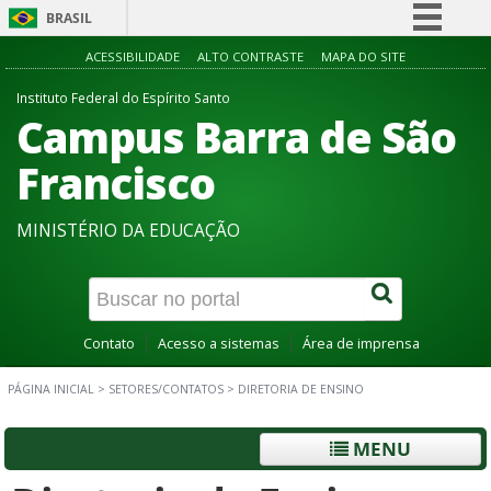
BRASIL
Simplifique!
ACESSIBILIDADE
ALTO CONTRASTE
MAPA DO SITE
Comunica BR
Instituto Federal do Espírito Santo
Campus Barra de São
Participe
Acesso à informação
Francisco
Legislação
MINISTÉRIO DA EDUCAÇÃO
Canais
Contato
Acesso a sistemas
Área de imprensa
PÁGINA INICIAL
>
SETORES/CONTATOS
>
DIRETORIA DE ENSINO
MENU