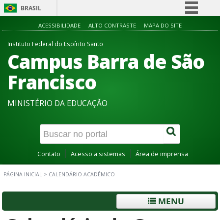
BRASIL
Simplifique!
ACESSIBILIDADE
ALTO CONTRASTE
MAPA DO SITE
Comunica BR
Instituto Federal do Espírito Santo
Campus Barra de São
Participe
Acesso à informação
Francisco
Legislação
MINISTÉRIO DA EDUCAÇÃO
Canais
Contato
Acesso a sistemas
Área de imprensa
PÁGINA INICIAL
>
CALENDÁRIO ACADÊMICO
MENU