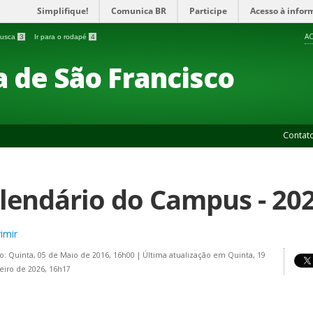
Simplifique!
Comunica BR
Participe
Acesso à infor
AC
 busca
3
Ir para o rodapé
4
 de São Francisco
Contat
lendário do Campus - 20
imir
o: Quinta, 05 de Maio de 2016, 16h00
|
Última atualização em Quinta, 19
eiro de 2026, 16h17