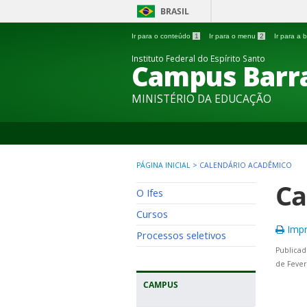
BRASIL
Ir para o conteúdo
1
Ir para o menu
2
Ir para a
Instituto Federal do Espírito Santo
Campus Barra
MINISTÉRIO DA EDUCAÇÃO
PÁGINA INICIAL
>
CALENDÁRIO ACADÊMICO
Ca
O Ifes
Cursos
Impr
Processos seletivos
Publicad
de Fever
CAMPUS