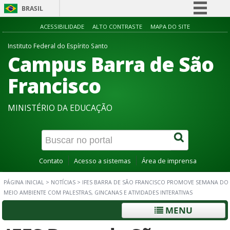
BRASIL
Simplifique!
ACESSIBILIDADE
ALTO CONTRASTE
MAPA DO SITE
Comunica BR
Instituto Federal do Espírito Santo
Campus Barra de São
Participe
Acesso à informação
Francisco
Legislação
MINISTÉRIO DA EDUCAÇÃO
Canais
Contato
Acesso a sistemas
Área de imprensa
PÁGINA INICIAL
>
NOTÍCIAS
>
IFES BARRA DE SÃO FRANCISCO PROMOVE SEMANA DO
MEIO AMBIENTE COM PALESTRAS, GINCANAS E ATIVIDADES INTERATIVAS
MENU