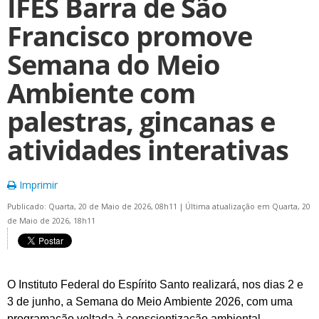
IFES Barra de São
Francisco promove
Semana do Meio
Ambiente com
palestras, gincanas e
atividades interativas
Imprimir
Publicado: Quarta, 20 de Maio de 2026, 08h11
|
Última atualização em Quarta, 20
de Maio de 2026, 18h11
O Instituto Federal do Espírito Santo realizará, nos dias 2 e
3 de junho, a Semana do Meio Ambiente 2026, com uma
programação voltada à conscientização ambiental,