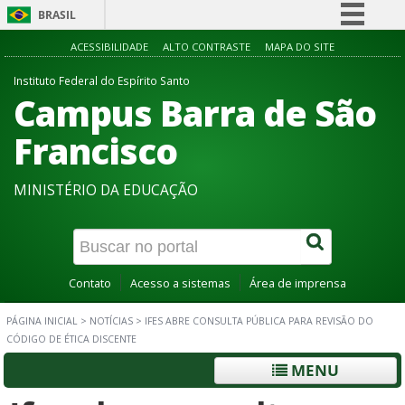
BRASIL
Simplifique!
ACESSIBILIDADE
ALTO CONTRASTE
MAPA DO SITE
Comunica BR
Instituto Federal do Espírito Santo
Campus Barra de São
Participe
Acesso à informação
Francisco
Legislação
MINISTÉRIO DA EDUCAÇÃO
Canais
Contato
Acesso a sistemas
Área de imprensa
PÁGINA INICIAL
>
NOTÍCIAS
>
IFES ABRE CONSULTA PÚBLICA PARA REVISÃO DO
CÓDIGO DE ÉTICA DISCENTE
MENU