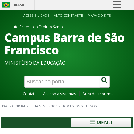
BRASIL
Simplifique!
ACESSIBILIDADE
ALTO CONTRASTE
MAPA DO SITE
Comunica BR
Instituto Federal do Espírito Santo
Campus Barra de São
Participe
Acesso à informação
Francisco
Legislação
MINISTÉRIO DA EDUCAÇÃO
Canais
Contato
Acesso a sistemas
Área de imprensa
PÁGINA INICIAL
>
EDITAIS INTERNOS
>
PROCESSOS SELETIVOS
MENU