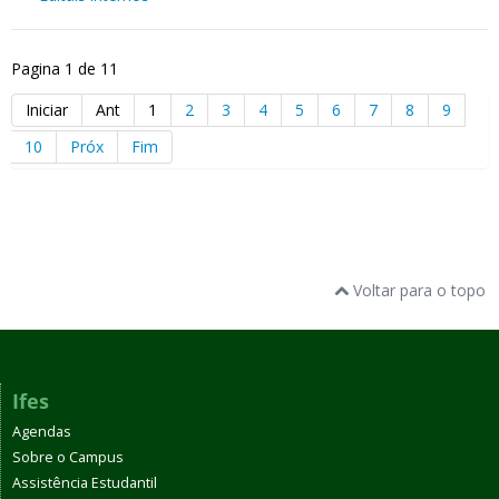
Pagina 1 de 11
Iniciar
Ant
1
2
3
4
5
6
7
8
9
10
Próx
Fim
Voltar para o topo
Ifes
Agendas
Sobre o Campus
Assistência Estudantil